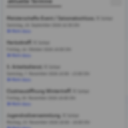
aktuelle Termine
Meisterschafts-Event / Saisonabschluss
, TC Schlat
Samstag, 19. September 2026
16:30 Uhr
Mehr dazu
Herbsttreff
, TC Schlat
Freitag, 16. Oktober 2026
19:00 Uhr
Mehr dazu
3. Arbeitsdienst
, TC Schlat
Samstag, 7. November 2026
10:00 - 13:00 Uhr
Mehr dazu
Clubhausöffnung Wintertreff
, TC Schlat
Freitag, 20. November 2026
19:00 Uhr
Mehr dazu
Jugendvollversammlung
, TC Schlat
Montag, 23. November 2026
18:00 - 19:00 Uhr