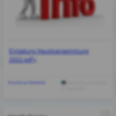
Einladung Hauptversammlung
2022.pdf
zurück zur Startseite
Marcel Palmeiro Rohleder
,
21. August 2022