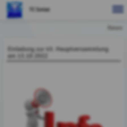
TC Schlat
News
Einladung zur 45. Hauptversammlung
am 13.10.2022
.