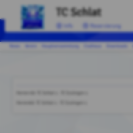
TC Schlat
Info
Reservierung
News
Verein
Hauptversammlung
Clubhaus
Downloads
Herren 60: TC Schlat 1 - TC Esslingen 1
Herren60: TC Schlat 1 - TC Esslingen 1