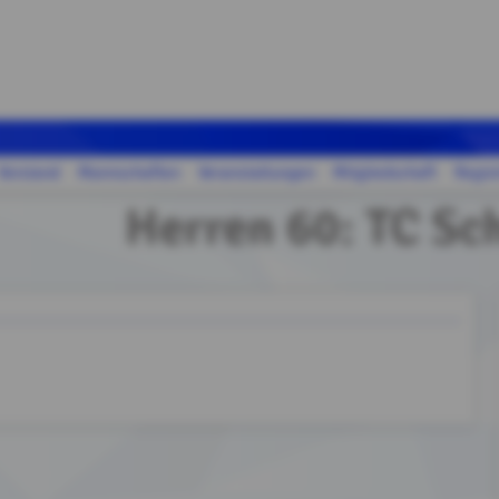
Vorstand
Mannschaften
Veranstaltungen
Mitgliedschaft
Regis
Herren 60: TC Sch