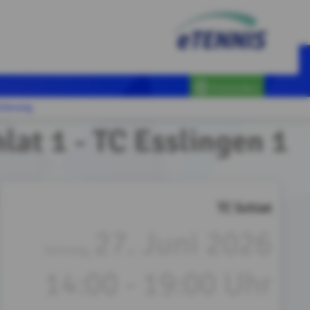
Anmelden
trierung
lat 1 - TC Esslingen 1
TC Schlat
27. Juni 2026
Samstag,
14:00 - 19:00 Uhr