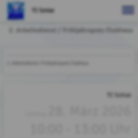
TC Schlat
2. Arbeitsdienst / Frühjahrsputz Clubhaus
2. Arbeitsdienst / Frühjahrsputz Clubhaus
TC Schlat
28. März 2026
Samstag,
10:00 - 13:00 Uhr