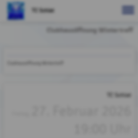
TC Schlat
Clubhausöffnung Wintertreff
Clubhausöffnung Wintertreff
TC Schlat
27. Februar 2026
Freitag,
19:00 Uhr