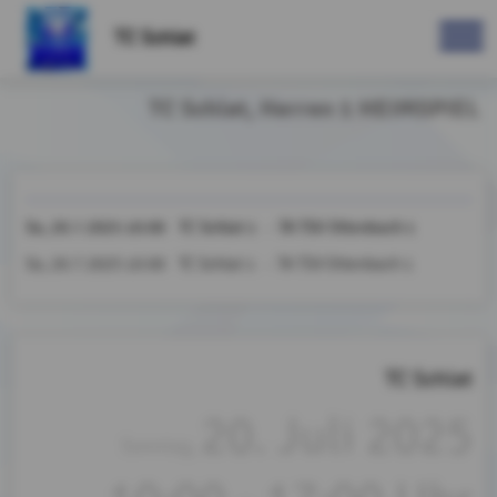
TC Schlat
TC Schlat, Herren 1 HEIMSPIEL
So, 20.7.2025 10:00 TC Schlat 1 - TA TSV Ottenbach 1
So, 20.7.2025 10:00 TC Schlat 1 - TA TSV Ottenbach 1
TC Schlat
20. Juli 2025
Sonntag,