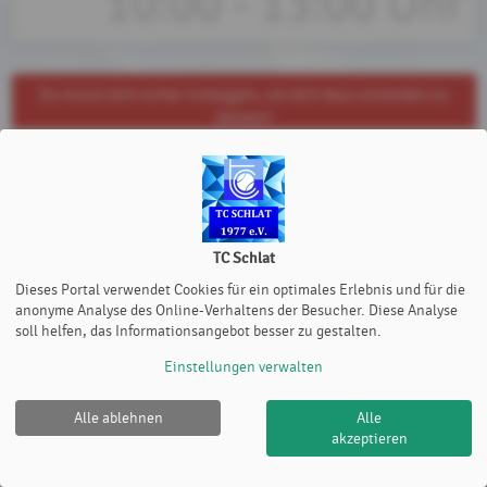
10:00 - 13:00 Uhr
Du musst dich vorher einloggen, um dich dazu anmelden zu
können!
TC Schlat
Dieses Portal verwendet Cookies für ein optimales Erlebnis und für die
anonyme Analyse des Online-Verhaltens der Besucher. Diese Analyse
soll helfen, das Informationsangebot besser zu gestalten.
Einstellungen verwalten
Alle ablehnen
Alle
akzeptieren
TC Schlat |
Impressum
|
Cookie Policy
© 2012-2026
eTennis